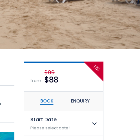
11%
$99
$88
from
BOOK
ENQUIRY
n
Start Date
Please select date!