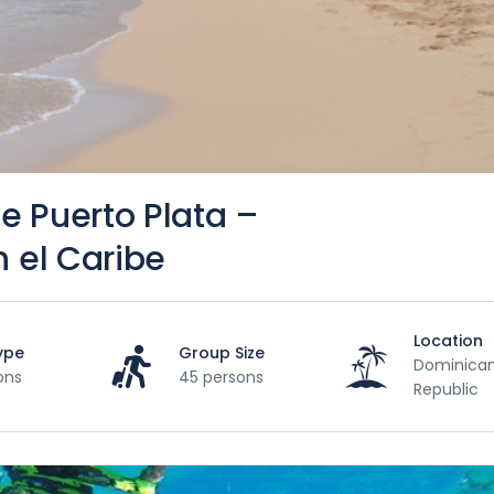
e Puerto Plata –
n el Caribe
Location
ype
Group Size
Dominica
ons
45 persons
Republic