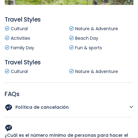
Travel Styles
Cultural
Nature & Adventure
Activities
Beach Day
Family Day
Fun & sports
Travel Styles
Cultural
Nature & Adventure
FAQs
Política de cancelación
Si cancelas tu tour al menos 12 horas antes de la hora
programada, recibirás un reembolso del 50% del precio
total. Sin embargo, si cancelas dentro de las 12 horas
¿Cuál es el número mínimo de personas para hacer el